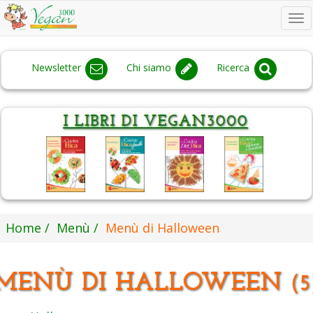
To
na
Newsletter
Chi siamo
Ricerca
Home
Menù
Menù di Halloween
MENÙ DI HALLOWEEN
(5