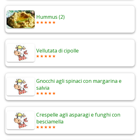
Hummus (2)
Vellutata di cipolle
Gnocchi agli spinaci con margarina e
salvia
Crespelle agli asparagi e funghi con
besciamella