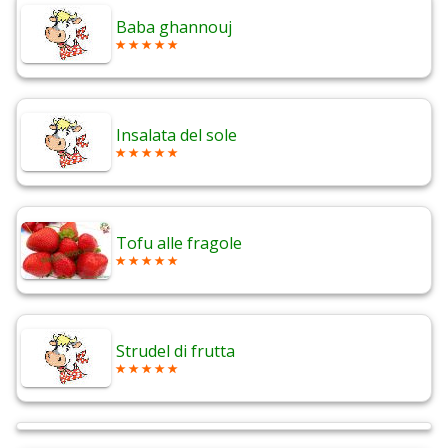
Baba ghannouj
Insalata del sole
Tofu alle fragole
Strudel di frutta