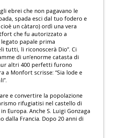
agli ebrei che non pagavano le
Spada, spada esci dal tuo fodero e
 cioè un càtaro) ordì una vera
tfort che fu autorizzato a
l legato papale prima
 tutti, li riconoscerà Dio”. Ci
 fiamme di un’enorme catasta di
aur altri 400 perfetti furono
a a Monfort scrisse: “Sia lode e
i”.
care e convertire la popolazione
rismo rifugiatisi nel castello di
 in Europa. Anche S. Luigi Gonzaga
o dalla Francia. Dopo 20 anni di