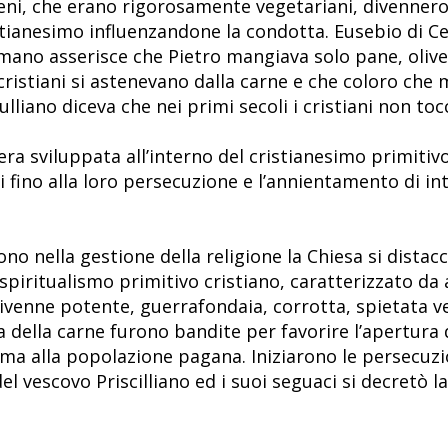
eni, che erano rigorosamente vegetariani, divennero 
stianesimo influenzandone la condotta. Eusebio di Ces
mano asserisce che Pietro mangiava solo pane, olive 
i cristiani si astenevano dalla carne e che coloro ch
ulliano diceva che nei primi secoli i cristiani non to
era sviluppata all’interno del cristianesimo primitiv
ci fino alla loro persecuzione e l’annientamento di i
o nella gestione della religione la Chiesa si distacc
piritualismo primitivo cristiano, caratterizzato da 
e divenne potente, guerrafondaia, corrotta, spietata 
a della carne furono bandite per favorire l’apertura 
 ma alla popolazione pagana. Iniziarono le persecuzio
del vescovo Priscilliano ed i suoi seguaci si decretò l