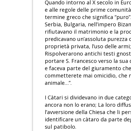
Quando intorno al X secolo in Europ
e alle regole delle prime comunità
termine greco che significa “puro”
Serbia, Bulgaria, nell’impero Bizant
rifiutavano il matrimonio e la pr
predicavano un’assoluta purezza d
proprietà privata, l’uso delle armi
Rispolverarono antichi testi gnosti
portare S. Francesco verso la sua d
e faceva parte del giuramento che
commetterete mai omicidio, che m
animale…”.
I Càtari si dividevano in due catego
ancora non lo erano; La loro diffu
l’avversione della Chiesa che li pe
identificare un càtaro da parte deg
sul patibolo.