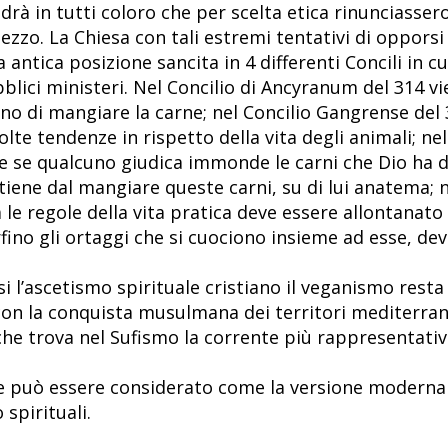
vedrà in tutti coloro che per scelta etica rinunciasse
ezzo. La Chiesa con tali estremi tentativi di opporsi
ntica posizione sancita in 4 differenti Concili in cui
blici ministeri. Nel Concilio di Ancyranum del 314 vi
vano di mangiare la carne; nel Concilio Gangrense del 
te tendenze in rispetto della vita degli animali; nel
he se qualcuno giudica immonde le carni che Dio ha d
tiene dal mangiare queste carni, su di lui anatema; n
 le regole della vita pratica deve essere allontanato 
fino gli ortaggi che si cuociono insieme ad esse, dev
l’ascetismo spirituale cristiano il veganismo resta
con la conquista musulmana dei territori mediterrane
 che trova nel Sufismo la corrente più rappresentativ
e può essere considerato come la versione moderna d
 spirituali.