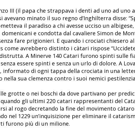
nzo III (il papa che strappava i denti ad uno ad uno 
si avevano minato il suo regno d’Inghilterra disse: “
metteva il paradiso a chi avesse ucciso un albigese,
 ai domenicani e condotta dal cavaliere Simon de Mon
nza fare prigionieri. E quando i crociati chiesero a
es come avrebbero distinto i càtari rispose “Uccideteli
u distrutta. A Minerve 140 Catari furono spinti sulle
 senza essere spinti e senza un urlo di dolore. A Lov
, informato di ogni tappa della crociata in una letter
 nella sua clemenza contro i suoi nemici pestilenzial
nelle grotte o nei boschi da dove partivano per predi
4 quando gli ultimi 220 catari rappresentanti del Cata
rsi al rogo decretando la fine del movimento càtaro
do nel 1229 un’inquisizione per eliminare il catarism
ti furono più di un milione.