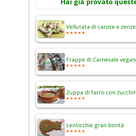
Hai già provato queste
Vellutata di carote e zenz
Frappe di Carnevale vegan
Zuppa di farro con zucchi
Lenticchie gran bontà