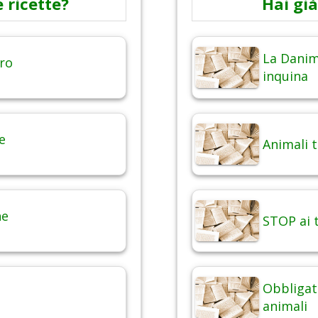
 ricette?
Hai già
La Danim
ero
inquina
e
Animali 
ne
STOP ai t
Obbligat
animali