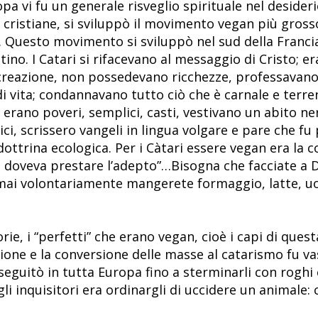
a vi fu un generale risveglio spirituale nel desiderio
 cristiane, si sviluppò il movimento vegan più grosso
. Questo movimento si sviluppò nel sud della Francia,
ino. I Catari si rifacevano al messaggio di Cristo; era
ocreazione, non possedevano ricchezze, professavano 
i vita; condannavano tutto ciò che è carnale e terre
; erano poveri, semplici, casti, vestivano un abito n
ci, scrissero vangeli in lingua volgare e pare che fu p
ottrina ecologica. Per i Càtari essere vegan era la c
 doveva prestare l’adepto”…Bisogna che facciate a 
ai volontariamente mangerete formaggio, latte, uo
rie, i “perfetti” che erano vegan, cioè i capi di questa
sione e la conversione delle masse al catarismo fu v
rseguitò in tutta Europa fino a sterminarli con roghi
li inquisitori era ordinargli di uccidere un animale: 