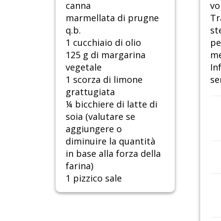
canna
vo
marmellata di prugne
Tr
q.b.
st
1 cucchiaio di olio
pe
125 g di margarina
me
vegetale
In
1 scorza di limone
se
grattugiata
¼ bicchiere di latte di
soia (valutare se
aggiungere o
diminuire la quantità
in base alla forza della
farina)
1 pizzico sale