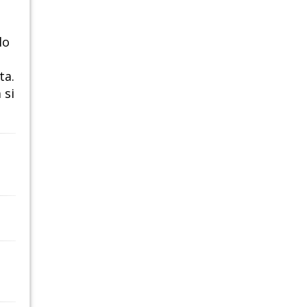
lo
ta.
 si