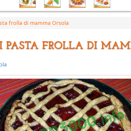
asta frolla di mamma Orsola
DI PASTA FROLLA DI MA
ola