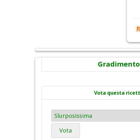
R
Gradimento
Vota questa ricet
Vota