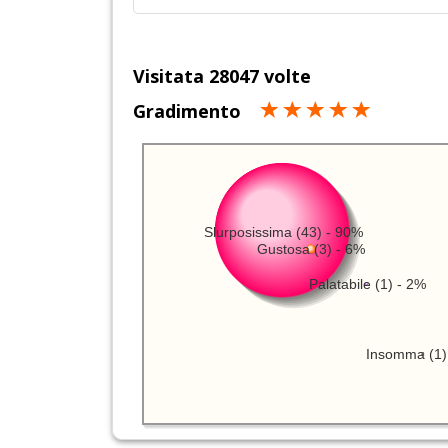
Visitata 28047 volte
Gradimento
Slurposissima (43) - 90%
Gustosa (3) - 6%
Palatabile (1) - 2%
Insomma (1)