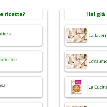
e ricette?
Hai già 
atiera
Cadaveri
enticchie
Consumo 
osa
La Cucina