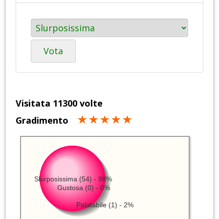
Vota
Visitata 11300 volte
Gradimento
Slurposissima (54) - 98%
Gustosa (0) - 0%
Palatabile (1) - 2%