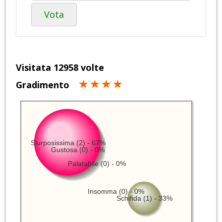
Vota
Visitata 12958 volte
Gradimento
Slurposissima (2) - 67%
Gustosa (0) - 0%
Palatabile (0) - 0%
Insomma (0) - 0%
Schifida (1) - 33%