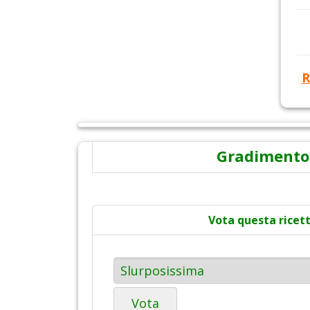
R
Gradimento
Vota questa ricet
Vota