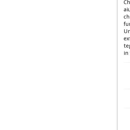
Ch
ai
ch
fu
Un
ex
te
in