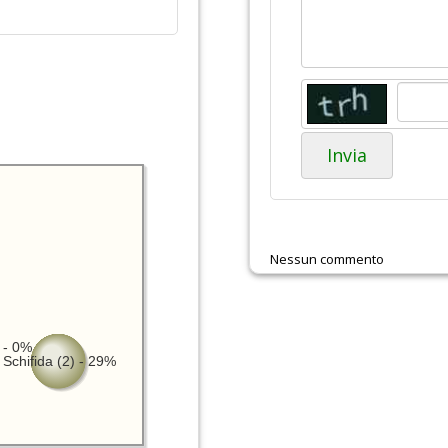
Invia
Nessun commento
 - 0%
Schifida (2) - 29%