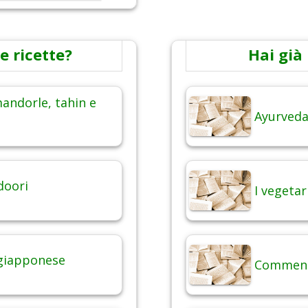
e ricette?
Hai già 
andorle, tahin e
Ayurveda,
doori
I vegetar
 giapponese
Commenti