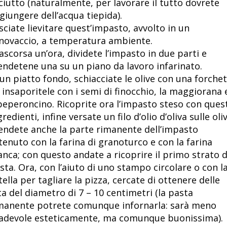
ciutto (naturalmente, per lavorare il tutto dovrete
giungere dell’acqua tiepida).
sciate lievitare quest’impasto, avvolto in un
novaccio, a temperatura ambiente.
ascorsa un’ora, dividete l’impasto in due parti e
endetene una su un piano da lavoro infarinato.
 un piatto fondo, schiacciate le olive con una forche
 insaporitele con i semi di finocchio, la maggiorana 
 peperoncino. Ricoprite ora l’impasto steso con quest
gredienti, infine versate un filo d’olio d’oliva sulle oliv
endete anche la parte rimanente dell’impasto
tenuto con la farina di granoturco e con la farina
anca; con questo andate a ricoprire il primo strato d
sta. Ora, con l’aiuto di uno stampo circolare o con l
tella per tagliare la pizza, cercate di ottenere delle
ta del diametro di 7 – 10 centimetri (la pasta
manente potrete comunque infornarla: sarà meno
adevole esteticamente, ma comunque buonissima).