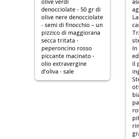
olive verdi
as
denocciolate - 50 gr di
ag
olive nere denocciolate
La
- semi di finocchio – un
ca
pizzico di maggiorana
Tr
secca tritata -
st
peperoncino rosso
In
piccante macinato -
ed
olio extravergine
il
d'oliva - sale
in
St
ot
bi
pa
ro
pi
ri
gr