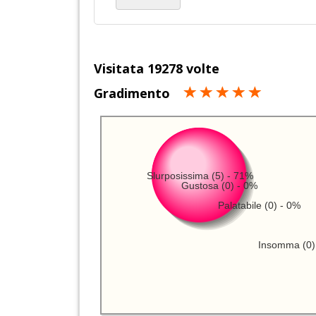
Visitata 19278 volte
Gradimento
Slurposissima (5) - 71%
Gustosa (0) - 0%
Palatabile (0) - 0%
Insomma (0)