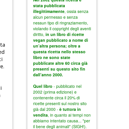
tta
ed
i
e.
i
a