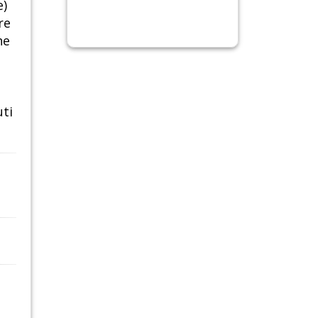
e)
re
he
uti