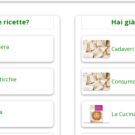
 ricette?
Hai già
iera
Cadaveri
ticchie
Consumo 
a
La Cucina