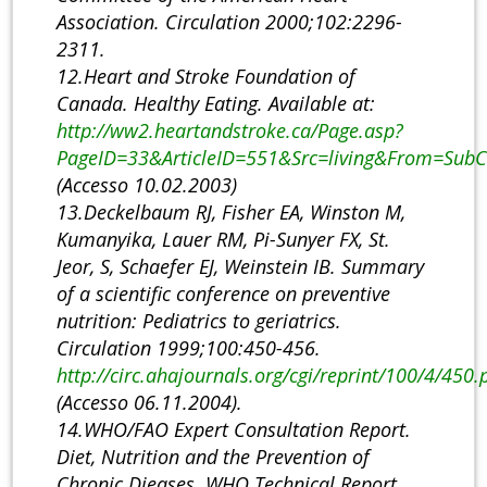
Association. Circulation 2000;102:2296-
2311.
12.Heart and Stroke Foundation of
Canada. Healthy Eating. Available at:
http://ww2.heartandstroke.ca/Page.asp?
PageID=33&ArticleID=551&Src=living&From=SubC
(Accesso 10.02.2003)
13.Deckelbaum RJ, Fisher EA, Winston M,
Kumanyika, Lauer RM, Pi-Sunyer FX, St.
Jeor, S, Schaefer EJ, Weinstein IB. Summary
of a scientific conference on preventive
nutrition: Pediatrics to geriatrics.
Circulation 1999;100:450-456.
http://circ.ahajournals.org/cgi/reprint/100/4/450.
(Accesso 06.11.2004).
14.WHO/FAO Expert Consultation Report.
Diet, Nutrition and the Prevention of
Chronic Dieases. WHO Technical Report