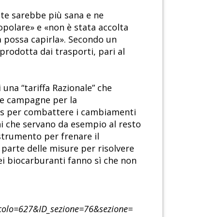
te sarebbe più sana e ne
polare» e «non è stata accolta
pa possa capirla». Secondo un
rodotta dai trasporti, pari al
 una “tariffa Razionale” che
le campagne per la
elles per combattere i cambiamenti
ini che servano da esempio al resto
trumento per frenare il
parte delle misure per risolvere
dei biocarburanti fanno sì che non
icolo=627&ID_sezione=76&sezione=