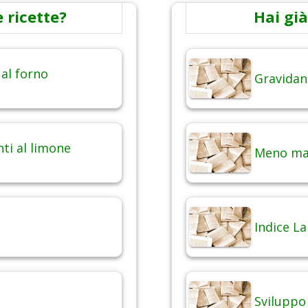
 ricette?
Hai già
 al forno
Gravidan
nti al limone
Meno mal
Indice La
Sviluppo