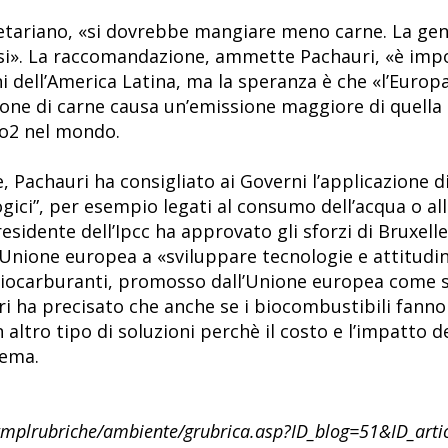
tariano, «si dovrebbe mangiare meno carne. La gen
si». La raccomandazione, ammette Pachauri, «è impo
ni dell’America Latina, ma la speranza è che «l’Euro
one di carne causa un’emissione maggiore di quella p
Co2 nel mondo.
, Pachauri ha consigliato ai Governi l’applicazione di
ci”, per esempio legati al consumo dell’acqua o al
 presidente dell’Ipcc ha approvato gli sforzi di Brux
ll’Unione europea a «sviluppare tecnologie e attitud
 biocarburanti, promosso dall’Unione europea come s
i ha precisato che anche se i biocombustibili fanno 
 altro tipo di soluzioni perchè il costo e l’impatto 
lema.
tmplrubriche/ambiente/grubrica.asp?ID_blog=51&ID_art