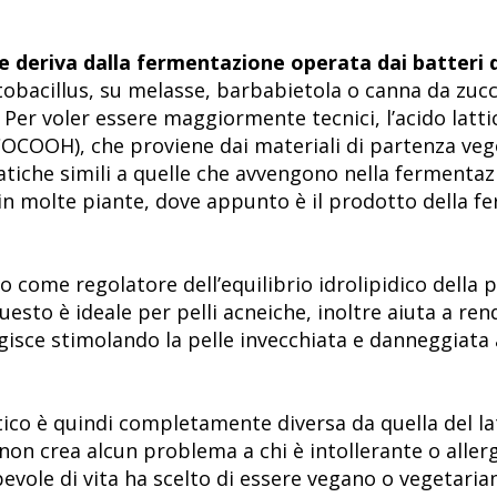
e deriva dalla fermentazione operata dai batteri de
obacillus, su melasse, barbabietola o canna da zucc
. Per voler essere maggiormente tecnici, l’acido latt
3COCOOH), che proviene dai materiali di partenza veg
tiche simili a quelle che avvengono nella fermentazion
e in molte piante, dove appunto è il prodotto della 
to come regolatore dell’equilibrio idrolipidico della p
esto è ideale per pelli acneiche, inoltre aiuta a rende
gisce stimolando la pelle invecchiata e danneggiata 
ttico è quindi completamente diversa da quella del la
non crea alcun problema a chi è intollerante o allergi
pevole di vita ha scelto di essere vegano o vegetaria