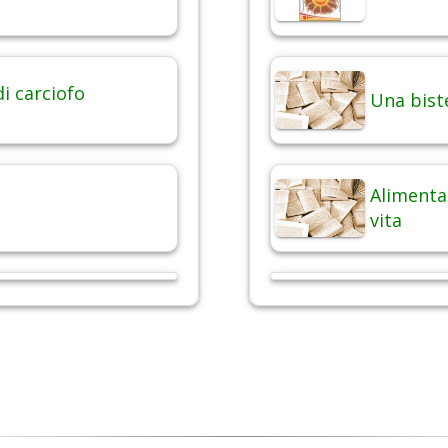
di carciofo
Una bist
Alimentaz
vita