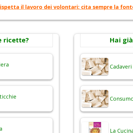
ispetta il lavoro dei volontari: cita sempre la font
 ricette?
Hai già
iera
Cadaveri
ticchie
Consumo 
a
La Cucina