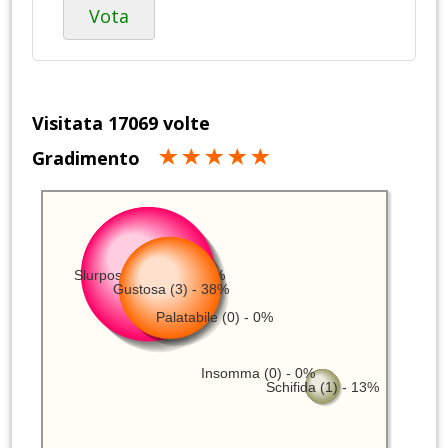
Vota
Visitata 17069 volte
Gradimento
Slurposissima (4) - 50%
Gustosa (3) - 38%
Palatabile (0) - 0%
Insomma (0) - 0%
Schifida (1) - 13%