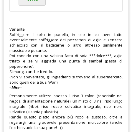
Variante:
Soffriggere il tofu in padella, in olio in cui aver fatto
eventualmente soffriggere dei pezzettoni di aglio e zenzero
schiacciati con il batticarne o altro attrezzo similmente
massiccio e pesante.
Poi condirlo con una salsina fatta di soia ***dolce***, aglio
tritato e se vi aggrada una punta di sambal (pasta di
peperoncino).
Si mangia anche freddo.
(Non vi spaventate, gli ingredienti si trovano al supermercato,
sono quelli della Suzi Wan).
- Mire -
Personalmente utilizzo spesso il riso 3 colori (reperibile nei
negozi di alimentazione naturale), un misto di 3 risi: riso lungo
integrale (ribe), riso rosso selvatico integrale, riso nero
selvatico (zizania palustris).
Rende questo piatto ancora più ricco e gustoso, oltre a
regalargli una gradevole presentazione multicolore (anche
l'occhio vuole la sua parte! ;-) ).