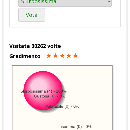
Vota
Visitata 30262 volte
Gradimento
Slurposissima (4) - 100%
Gustosa (0) - 0%
Palatabile (0) - 0%
Insomma (0) - 0%