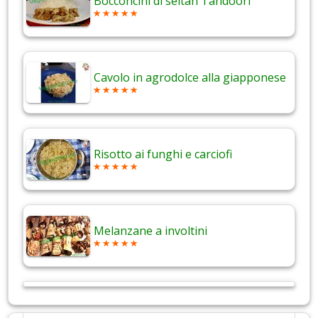
Bocconcini di seitan Tandoori
Cavolo in agrodolce alla giapponese
Risotto ai funghi e carciofi
Melanzane a involtini