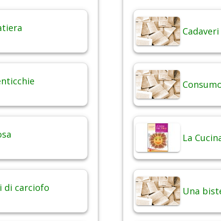
atiera
Cadaveri
enticchie
Consumo 
osa
La Cucina
i di carciofo
Una bist