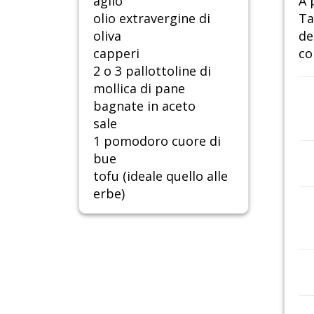
aglio
A 
olio extravergine di
Ta
oliva
de
capperi
co
2 o 3 pallottoline di
mollica di pane
bagnate in aceto
sale
1 pomodoro cuore di
bue
tofu (ideale quello alle
erbe)