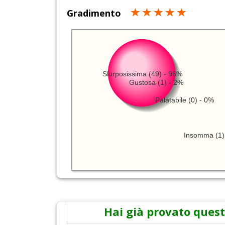
Gradimento
Slurposissima (49) - 96%
Gustosa (1) - 2%
Palatabile (0) - 0%
Insomma (1)
Hai già provato quest