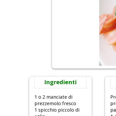
Ingredienti
1 o 2 manciate di
Pr
prezzemolo fresco
pr
1 spicchio piccolo di
pa