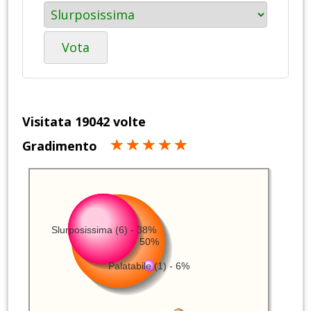
Vota
Visitata 19042 volte
Gradimento
Slurposissima (6) - 38%
Gustosa (8) - 50%
Palatabile (1) - 6%