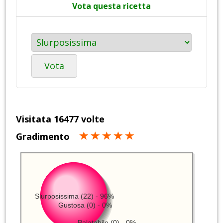
Vota questa ricetta
Vota
Visitata 16477 volte
Gradimento
Slurposissima (22) - 96%
Gustosa (0) - 0%
Palatabile (0) - 0%