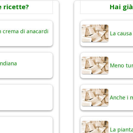
 ricette?
Hai già
in crema di anacardi
La causa
indiana
Meno tum
Anche i 
La pianta