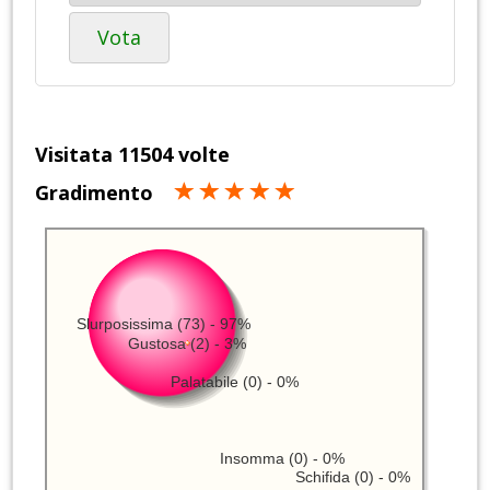
Vota
Visitata 11504 volte
Gradimento
Slurposissima (73) - 97%
Gustosa (2) - 3%
Palatabile (0) - 0%
Insomma (0) - 0%
Schifida (0) - 0%