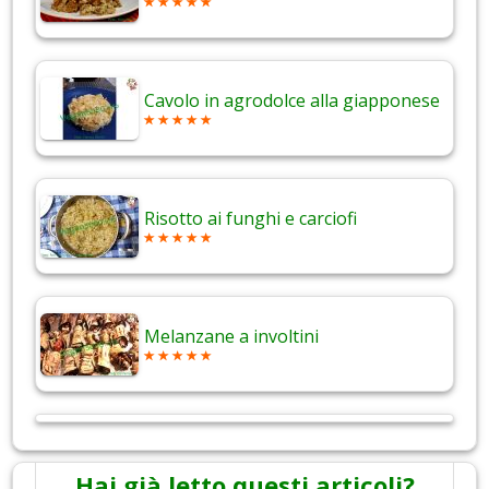
Cavolo in agrodolce alla giapponese
Risotto ai funghi e carciofi
Melanzane a involtini
Hai già letto questi articoli?