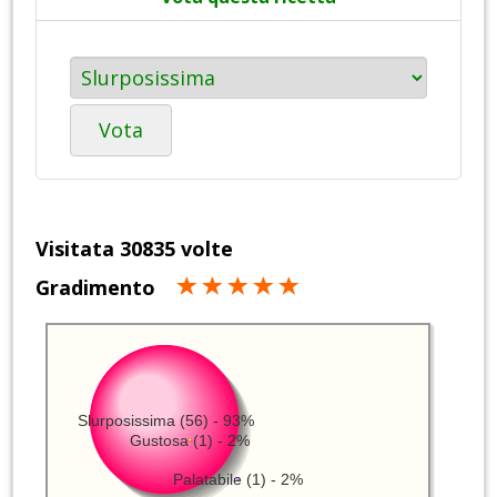
Vota
Visitata 30835 volte
Gradimento
Slurposissima (56) - 93%
Gustosa (1) - 2%
Palatabile (1) - 2%