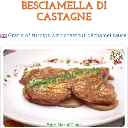
BESCIAMELLA DI
CASTAGNE
Gratin of turnips with chestnut béchamel sauce