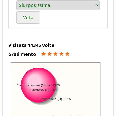
Vota
Visitata 11345 volte
Gradimento
Slurposissima (58) - 100%
Gustosa (0) - 0%
Palatabile (0) - 0%