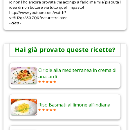
io non l ho ancora provata (mi accingo a farlo) ma mi e´piaciuta l
idea di non buttare via tutto quell´impasto!
http://www.youtube.com/watch?
v=5H2qzA50jZQ&feature=related
- clau -
Hai già provato queste ricette?
Ciriole alla mediterranea in crema di
anacardi
Riso Basmati al limone all’indiana