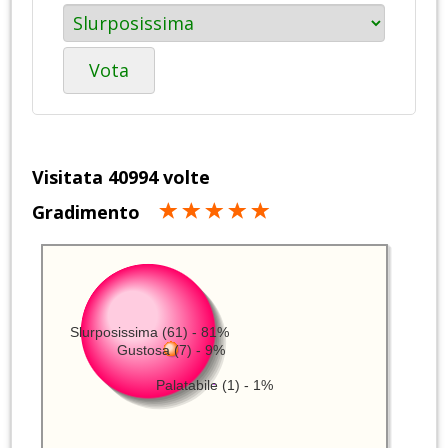
Vota
Visitata 40994 volte
Gradimento
Slurposissima (61) - 81%
Gustosa (7) - 9%
Palatabile (1) - 1%