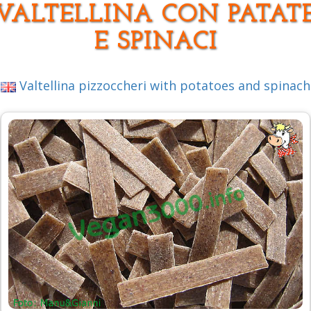
VALTELLINA CON PATAT
E SPINACI
Valtellina pizzoccheri with potatoes and spinach