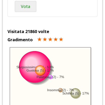
Vota
Visitata 21860 volte
Gradimento
Slurposissima (16) - 53%
Gustosa (5) - 17%
Palatabile (2) - 7%
Insomma (2) - 7%
Schifida (5) - 17%