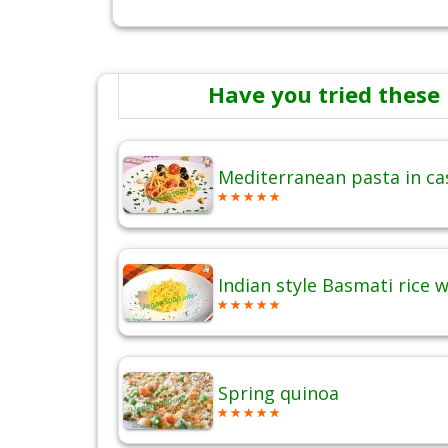
Have you tried these 
Mediterranean pasta in c
Indian style Basmati rice 
Spring quinoa