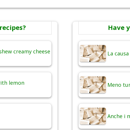
recipes?
Have y
ashew creamy cheese
La causa
with lemon
Meno tum
Anche i 