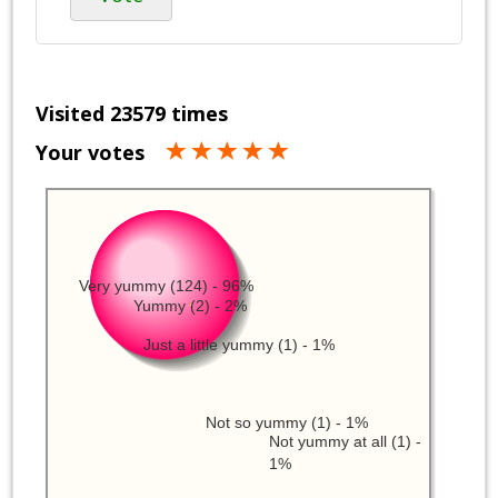
Visited 23579 times
Your votes
Very yummy (124) - 96%
Yummy (2) - 2%
Just a little yummy (1) - 1%
Not so yummy (1) - 1%
Not yummy at all (1) -
1%