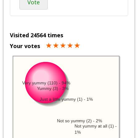
Vote
Visited 24564 times
Your votes
Very yummy (110) - 94%
Yummy (3) - 3%
Just a little yummy (1) - 1%
Not so yummy (2) - 2%
Not yummy at all (1) -
1%