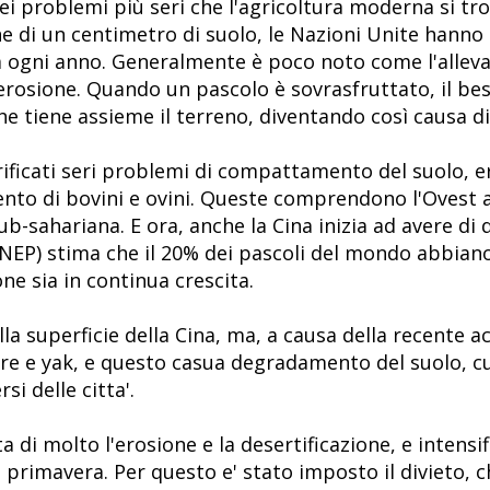
ei problemi più seri che l'agricoltura moderna si tr
e di un centimetro di suolo, le Nazioni Unite hanno 
a ogni anno. Generalmente è poco noto come l'alleva
'erosione. Quando un pascolo è sovrasfruttato, il be
he tiene assieme il terreno, diventando così causa di
erificati seri problemi di compattamento del suolo, e
mento di bovini e ovini. Queste comprendono l'Ovest 
 sub-sahariana. E ora, anche la Cina inizia ad avere d
NEP) stima che il 20% dei pascoli del mondo abbian
one sia in continua crescita.
lla superficie della Cina, ma, a causa della recente ac
pre e yak, e questo casua degradamento del suolo, cu
si delle citta'.
di molto l'erosione e la desertificazione, e intensi
n primavera. Per questo e' stato imposto il divieto, c