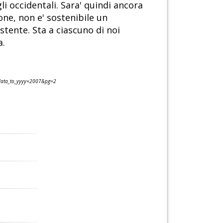
i occidentali. Sara' quindi ancora
one, non e' sostenibile un
ente. Sta a ciascuno di noi
a.
data_to_yyyy=2007&pg=2