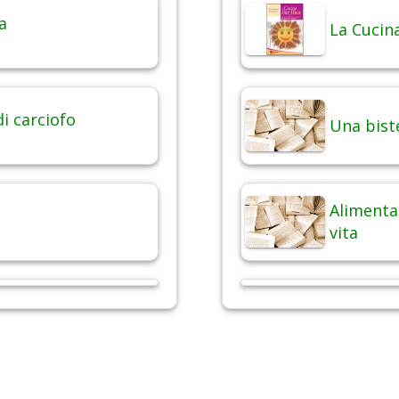
a
La Cucina
di carciofo
Una bist
Alimentaz
vita