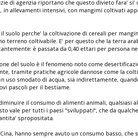
izie di agenzia riportano che questo divieto fara' si
lo, in allevamenti intensivi, con mangimi coltivati a
il suolo perche' la coltivazione di cereali per mang
o terreno coltivabile. E' per questo che la terra ara
ntemente: è passata da 0,40 ettari per persona nel 
e del suolo è il fenomeno noto come desertificazio
ente, tramite pratiche agricole dannose come la coltiv
un uso smodato di acqua, sia indirettamente, quando
ovi pascoli per il bestiame.
i diminuire il consumo di alimenti animali, qualsiasi 
sto vale per tutti i paesi "sviluppati", che da qualc
ntita' spropositata.
 la Cina, hanno sempre avuto un consumo basso, che 