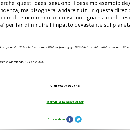
erche' questi paesi seguono il pessimo esempio degl
 tendenza, ma bisognera' andare tutti in questa direzi
animali, e nemmeno un consumo uguale a quello esist
a' per far diminuire l'impatto devastante sul pianet
=211&data_from_dd=25&data_from_mm=08&data_from_yyyy=2006&data_to_dd=06&data_to_mm=05&
estore Grasslands, 12 aprile 2007
Visitata 7409 volte
Iscriviti alla newsletter
Condividi su