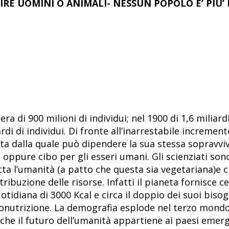
RE UOMINI O ANIMALI- NESSUN POPOLO E’ PIU’
 di 900 milioni di individui; nel 1900 di 1,6 miliardi,
rdi di individui. Di fronte all’inarrestabile increm
lta dalla quale può dipendere la sua stessa sopravvi
 oppure cibo per gli esseri umani. Gli scienziati son
tta l’umanità (a patto che questa sia vegetariana)e
ibuzione delle risorse. Infatti il pianeta fornisce ce
idiana di 3000 Kcal e circa il doppio dei suoi bisogn
ttonutrizione. La demografia esplode nel terzo mond
 che il futuro dell’umanità appartiene ai paesi emerg