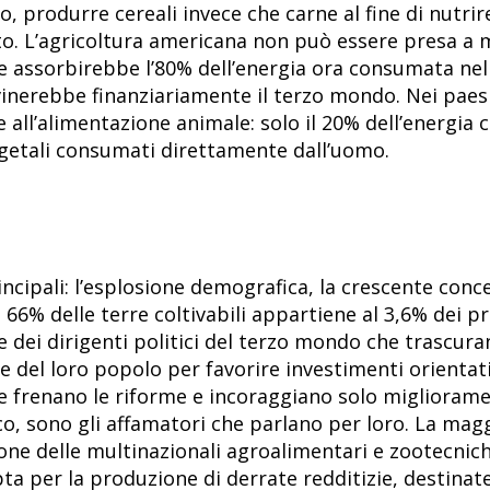
o, produrre cereali invece che carne al fine di nutrir
to. L’agricoltura americana non può essere presa a 
e assorbirebbe l’80% dell’energia ora consumata ne
vinerebbe finanziariamente il terzo mondo. Nei paesi
 all’alimentazione animale: solo il 20% dell’energia
getali consumati direttamente dall’uomo.
ncipali: l’esplosione demografica, la crescente conc
l 66% delle terre coltivabili appartiene al 3,6% dei p
ne dei dirigenti politici del terzo mondo che trascur
ne del loro popolo per favorire investimenti orientat
ere frenano le riforme e incoraggiano solo miglioramen
co, sono gli affamatori che parlano per loro. La magg
ne delle multinazionali agroalimentari e zootecniche,
ta per la produzione di derrate redditizie, destinate