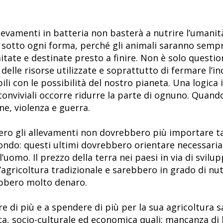
levamenti in batteria non basterà a nutrire l’umanit
to sotto ogni forma, perché gli animali saranno semp
mitate e destinate presto a finire. Non è solo questio
delle risorse utilizzate e soprattutto di fermare l
bili con le possibilità del nostro pianeta. Una logica
nviviali occorre ridurre la parte di ognuno. Quand
ne, violenza e guerra.
ssero gli allevamenti non dovrebbero più importare ta
ondo: questi ultimi dovrebbero orientare necessari
’uomo. Il prezzo della terra nei paesi in via di svilup
agricoltura tradizionale e sarebbero in grado di nutri
bbero molto denaro.
re di più e a spendere di più per la sua agricoltura 
ca, socio-culturale ed economica quali: mancanza di l