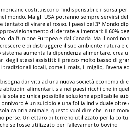
mericane costituiscono l’indispensabile risorsa per 
nel mondo. Ma gli USA potranno sempre servirsi del
e tentato di virare al rosso. I paesi del 3° Mondo di
provvigionamento di derrate alimentari: il 60% degli
poi dall’Unione Europea e dal Canada. Ma il nord no
crescere e di distruggere il suo ambiente naturale 
to sistema aumenta la dipendenza alimentare, crea un
i degli stessi assistiti: il prezzo molto basso di gr
radizionali locali, come il mais, il miglio, l’avena ec
dui bisogna dar vita ad una nuova società economa di
abitudini alimentari, sia nei paesi ricchi che in quel
la sola ed unica possibile soluzione applicabile subi
 onnivoro è un suicidio e una follia individuale oltre 
 sola caloria animale, questo vuol dire che in un mo
o perse. Un ettaro di terreno utilizzato per la coltu
 che se fosse utilizzato per l’allevamento bovino.