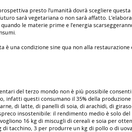
rospettiva presto l’umanità dovrà scegliere questa s
 futuro sarà vegetariana o non sarà affatto. L’elabor
i quando le materie prime e l’energia scarseggeranno, 
onsumi.
ta è una condizione sine qua non alla restaurazione 
mentari del terzo mondo non è più possibile consenti
to, infatti questi consumano il 35% della produzione 
rne, di latte, di panelli di soia, di arachidi, di giras
spreco insostenibile: il rendimento medio è solo del
i vogliono 16 kg di miscugli di cereali e soia per otte
g di tacchino, 3 per produrre un kg di pollo o di u