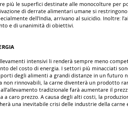
e più le superfici destinate alle monocolture per p
oltivazione di derrate alimentari umane si restringon
ialmente dell’India, arrivano al suicidio. Inoltre: l
o e di unanimità di obiettivi.
ERGIA
llevamenti intensivi li renderà sempre meno competit
to del costo di energia. I settori più minacciati son
asporti degli alimenti a grandi distanze in un futuro
a non rinnovabili, la carne diventerà un prodotto raro
 all’allevamento tradizionale farà aumentare il prezz
 a caro prezzo. A causa degli alti costi, la produzio
à una inevitabile crisi delle industrie della carne 