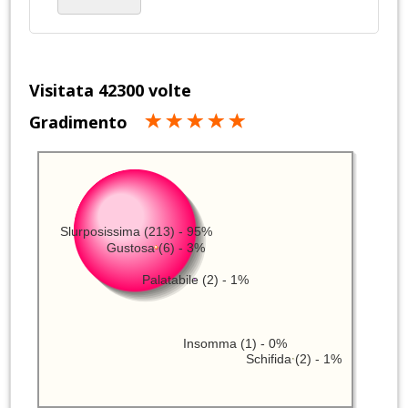
Visitata 42300 volte
Gradimento
Slurposissima (213) - 95%
Gustosa (6) - 3%
Palatabile (2) - 1%
Insomma (1) - 0%
Schifida (2) - 1%