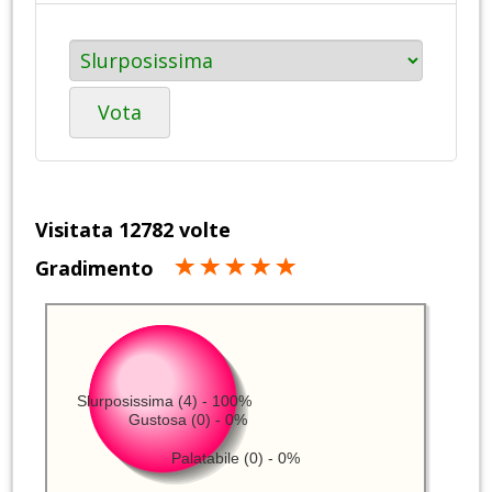
Vota
Visitata 12782 volte
Gradimento
Slurposissima (4) - 100%
Gustosa (0) - 0%
Palatabile (0) - 0%