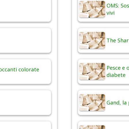
OMS: Sos
vivi
The Shar
Pesce e o
occanti colorate
diabete
Gand, la