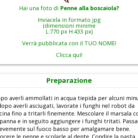
Hai una foto di
Penne alla boscaiola?
Inviacela in formato jpg
(dimensioni minime
L:770 px H:433 px)
Verrà pubblicata con il TUO NOME!
Clicca qui!
Preparazione
po averli ammollati in acqua tiepida per alcuni min
dopo averli asciugati, lavorate i funghi nel robot da
cina fino a tritarli finemente. Mescolare il marsala c
 panna e in seguito aggiungere i funghi tritati. Passa
evemente sul fuoco basso per amalgamare bene.
ocere le penne e scolarle al dente. Condire la pasta