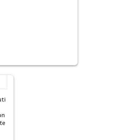
uti
on
te