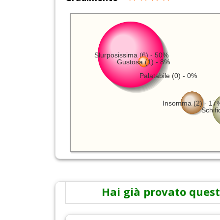
Slurposissima (6) - 50%
Gustosa (1) - 8%
Palatabile (0) - 0%
Insomma (2) - 17
Schifi
Hai già provato quest