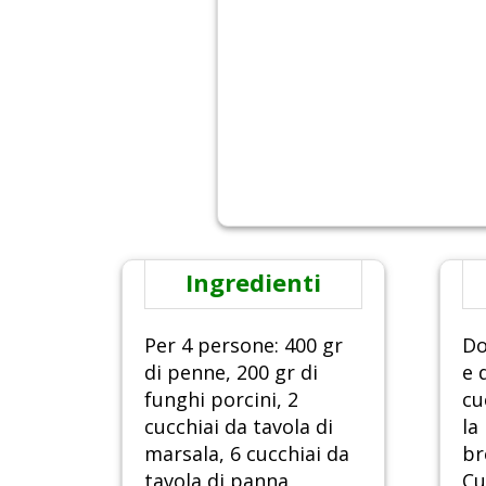
Ingredienti
Per 4 persone: 400 gr
Do
di penne, 200 gr di
e 
funghi porcini, 2
cu
cucchiai da tavola di
la
marsala, 6 cucchiai da
br
tavola di panna
Cu