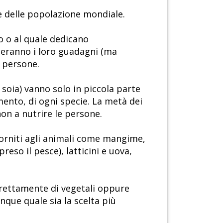
rte delle popolazione mondiale.
o o al quale dedicano
rderanno i loro guadagni (ma
e persone.
 soia) vanno solo in piccola parte
mento, di ogni specie. La metà dei
non a nutrire le persone.
forniti agli animali come mangime,
eso il pesce), latticini e uova,
direttamente di vegetali oppure
nque quale sia la scelta più