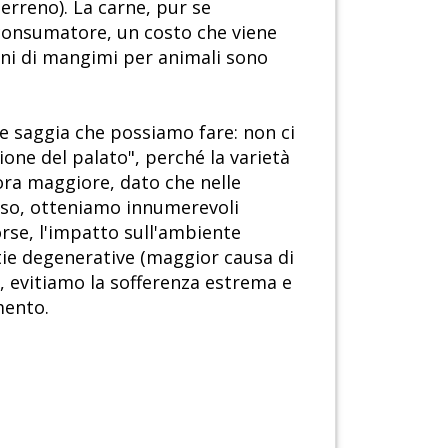
terreno). La carne, pur se
 consumatore, un costo che viene
ioni di mangimi per animali sono
 e saggia che possiamo fare: non ci
one del palato", perché la varietà
cora maggiore, dato che nelle
enso, otteniamo innumerevoli
orse, l'impatto sull'ambiente
tie degenerative (maggior causa di
a, evitiamo la sofferenza estrema e
mento.