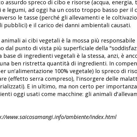
sto assurdo spreco di cibo e risorse (acqua, energia, 
i e legumi, ad oggi ha un costo troppo basso per il
averso le tasse (perché gli allevamenti e le coltivaz
pubblici) e il carico dei danni ambientali causati.
 animali ai cibi vegetali è la mossa più responsabile
al punto di vista più superficiale della "soddisfazi
 base di ingredienti vegetali è la stessa, anzi, è an
a una ben ristretta quantità di ingredienti. In comp
per un'alimentazione 100% vegetale) lo spreco di ris
re (effetto serra compreso), l'insorgere delle malat
trializzati). E in ultimo, ma non certo per importanz
nzienti oggi usati come macchine: gli animali d'alleva
ttp://www.saicosamangi.info/ambiente/index.html