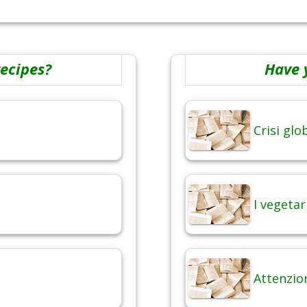
recipes?
Have 
Crisi gl
I vegetar
Attenzio