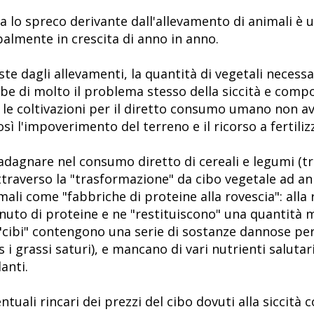
ma lo spreco derivante dall'allevamento di animali è
lmente in crescita di anno in anno.
ieste dagli allevamenti, la quantità di vegetali neces
rebbe di molto il problema stesso della siccità e co
i: le coltivazioni per il diretto consumo umano non 
sì l'impoverimento del terreno e il ricorso a fertiliz
dagnare nel consumo diretto di cereali e legumi (tra
 attraverso la "trasformazione" da cibo vegetale ad 
imali come "fabbriche di proteine alla rovescia": all
nuto di proteine e ne "restituiscono" una quantità 
"cibi" contengono una serie di sostanze dannose per
i grassi saturi), e mancano di vari nutrienti salutar
anti.
tuali rincari dei prezzi del cibo dovuti alla siccità