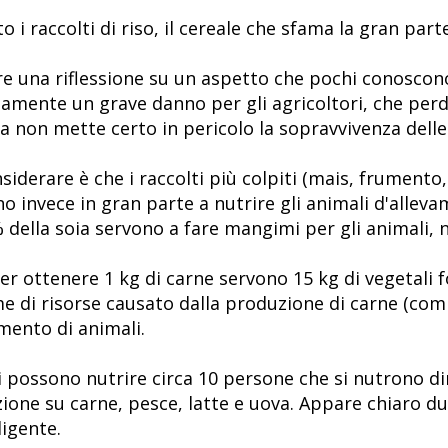
to i raccolti di riso, il cereale che sfama la gran pa
are una riflessione su un aspetto che pochi conoscon
rtamente un grave danno per gli agricoltori, che pe
a non mette certo in pericolo la sopravvivenza dell
iderare è che i raccolti più colpiti (mais, frumento,
no invece in gran parte a nutrire gli animali d'alleva
% della soia servono a fare mangimi per gli animali, 
 ottenere 1 kg di carne servono 15 kg di vegetali 
e di risorse causato dalla produzione di carne (compr
amento di animali.
si possono nutrire circa 10 persone che si nutrono 
ione su carne, pesce, latte e uova. Appare chiaro du
ligente.