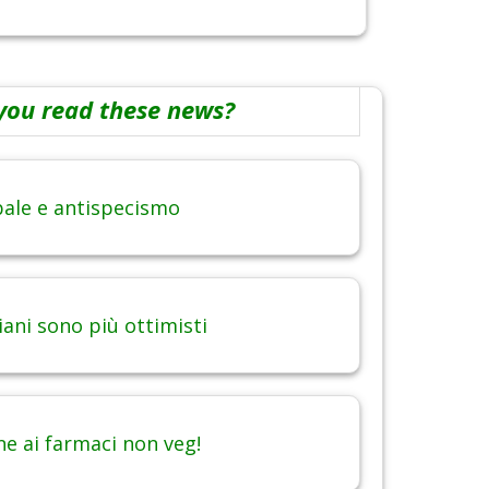
you read these news?
obale e antispecismo
iani sono più ottimisti
ne ai farmaci non veg!