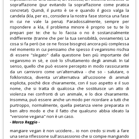
sopraffazione (pur evitando la sopraffazione come pratica
concreta!). Quindi, il punto è se e quando il gioco valga la
candela (kla, per es., considera la nostra fase storica una fase
in cui ne vale la pena). Paradossalmente, sempre per
rispondere a kla, il problema minore è proprio se tu te lo
prepari per te: che tu lo faccia o no è sostanzialmente
indifferente (tranne che per la tua sensibilità, ovviamente). La
cosa si fa però (se ce ne fosse bisogno) ancora più complessa
nel momento in cui pensiamo che spesso il veganismo rischia
di essere "slegato" dalla questione ben più importante del
veganismo in sè, e cioè lo sfruttamento degli animali. In tal
senso, quello che può essere percepito in modo rassicurante
da un carnivoro come un'alternativa - che so - salutare, o
folkloristica, diventa un'alternativa all'uccisione di animali
esplicita, poichè dice chiaramente, con il suo aspetto e il suo
nome, che si tratta di qualcosa che sostituisce un atto di
violenza nei confronti di un animale, e lo dice chiaramente.
Insomma, può essere anche un modo per ricordare a tutti che
purtroppo, normalmente, quella pietanza viene preparata in
ben altro modo e che il fatto che qualcuno abbia ideato la
"versione vegana" non è un caso.
- Marco Reggio -
mangiare vegan è non uccidere... io non credo si inviti a fare
una seria riflessione sull'assassionio che si compie mangiando