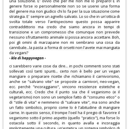
una soluzione. E' ovvio che per me non me lo preparo! E in
genere forse io personalmente non so se userei una forma
del genere ma non giudico chi lo fa per la sua situazione come
strategia. E' sempre un agnello salvato. Lo so che in un'ottica di
svolta totale verso l'antispecismo questo possa apparire
contraddittorio ma credo che siamo ancora in tempi di
transizione e un compromesso che comunque non prevede
nessuno sfruttamento animale si possa ancora accettare. Boh,
poi gli omini di marzapane non mi sembrano una cosa da
cannibale...la pasta a forma di orsetti non l'avete mai mangiata
da vegani?
- kla di happyvegan -
ci sarebbero varie cose da dire... in pochi commenti sono stati
sollevati così tanti spunti... certo non è bello per un vegan
mangiare o preparare ricette che richiamano il carnivorismo,
anche se "salvano vite" se proposte a carnivori, neo-vegan,
ecc. perchè "incoraggiano", vincono resistenze estetiche e
culturali, ecc. Credo che il punto sia che il veganismo (e il
vegetarismo) non sono un semplice fatto di "consumo etico" o
di "stile di vita" e nemmeno di "salvare vite", ma sono anche
un fatto simbolico, proprio come lo è l'abitudine di mangiare
carne. In questo senso, il trompe l'oeil ha il pregio di favorire il
veganismo sotto il primo aspetto (quello "pratico"), ma forse lo
ostacola sotto il secondo, in quanto avalla e incoraggia
implicitamente una cultura, un'estetica, un sistema simbolico di