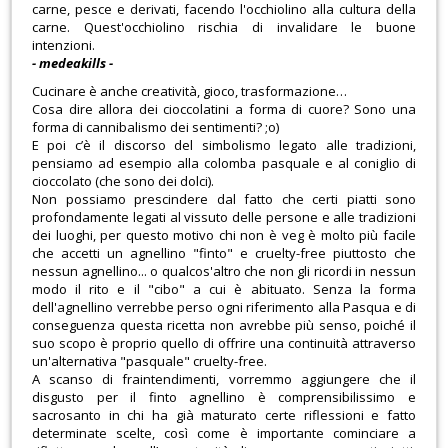
carne, pesce e derivati, facendo l'occhiolino alla cultura della
carne. Quest'occhiolino rischia di invalidare le buone
intenzioni.
- medeakills -
Cucinare è anche creatività, gioco, trasformazione…
Cosa dire allora dei cioccolatini a forma di cuore? Sono una
forma di cannibalismo dei sentimenti? ;o)
E poi c’è il discorso del simbolismo legato alle tradizioni,
pensiamo ad esempio alla colomba pasquale e al coniglio di
cioccolato (che sono dei dolci).
Non possiamo prescindere dal fatto che certi piatti sono
profondamente legati al vissuto delle persone e alle tradizioni
dei luoghi, per questo motivo chi non è veg è molto più facile
che accetti un agnellino "finto" e cruelty-free piuttosto che
nessun agnellino... o qualcos'altro che non gli ricordi in nessun
modo il rito e il "cibo" a cui è abituato. Senza la forma
dell'agnellino verrebbe perso ogni riferimento alla Pasqua e di
conseguenza questa ricetta non avrebbe più senso, poiché il
suo scopo è proprio quello di offrire una continuità attraverso
un'alternativa "pasquale" cruelty-free.
A scanso di fraintendimenti, vorremmo aggiungere che il
disgusto per il finto agnellino è comprensibilissimo e
sacrosanto in chi ha già maturato certe riflessioni e fatto
determinate scelte, così come è importante cominciare a