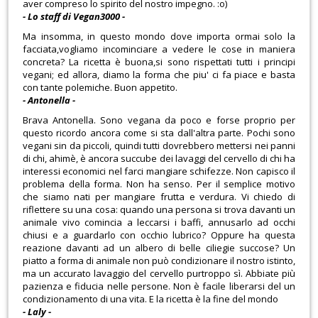
aver compreso lo spirito del nostro impegno. :o)
- Lo staff di Vegan3000 -
Ma insomma, in questo mondo dove importa ormai solo la
facciata,vogliamo incominciare a vedere le cose in maniera
concreta? La ricetta è buona,si sono rispettati tutti i principi
vegani; ed allora, diamo la forma che piu' ci fa piace e basta
con tante polemiche. Buon appetito.
- Antonella -
Brava Antonella. Sono vegana da poco e forse proprio per
questo ricordo ancora come si sta dall'altra parte. Pochi sono
vegani sin da piccoli, quindi tutti dovrebbero mettersi nei panni
di chi, ahimè, è ancora succube dei lavaggi del cervello di chi ha
interessi economici nel farci mangiare schifezze. Non capisco il
problema della forma. Non ha senso. Per il semplice motivo
che siamo nati per mangiare frutta e verdura. Vi chiedo di
riflettere su una cosa: quando una persona si trova davanti un
animale vivo comincia a leccarsi i baffi, annusarlo ad occhi
chiusi e a guardarlo con occhio lubrico? Oppure ha questa
reazione davanti ad un albero di belle ciliegie succose? Un
piatto a forma di animale non può condizionare il nostro istinto,
ma un accurato lavaggio del cervello purtroppo sì. Abbiate più
pazienza e fiducia nelle persone. Non è facile liberarsi del un
condizionamento di una vita. E la ricetta è la fine del mondo
- Laly -