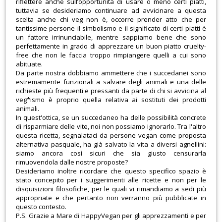
riflettere anche sull’opportunità di usare o meno certi piatti,
tuttavia se desideriamo continuare ad avvicinare a questa
scelta anche chi veg non è, occorre prender atto che per
tantissime persone il simbolismo e il significato di certi piatti è
un fattore irrinunciabile, mentre sappiamo bene che sono
perfettamente in grado di apprezzare un buon piatto cruelty-
free che non le faccia troppo rimpiangere quelli a cui sono
abituate.
Da parte nostra dobbiamo ammettere che i succedanei sono
estremamente funzionali a salvare degli animali e una delle
richieste più frequenti e pressanti da parte di chi si avvicina al
veg*ismo è proprio quella relativa ai sostituti dei prodotti
animali.
In quest'ottica, se un succedaneo ha delle possibilità concrete
di risparmiare delle vite, noi non possiamo ignorarlo. Tra l'altro
questa ricetta, segnalataci da persone vegan come proposta
alternativa pasquale, ha già salvato la vita a diversi agnellini:
siamo ancora così sicuri che sia giusto censurarla
rimuovendola dalle nostre proposte?
Desideriamo inoltre ricordare che questo specifico spazio è
stato concepito per i suggerimenti alle ricette e non per le
disquisizioni filosofiche, per le quali vi rimandiamo a sedi più
appropriate e che pertanto non verranno più pubblicate in
questo contesto.
P.S. Grazie a Mare di HappyVegan per gli apprezzamenti e per