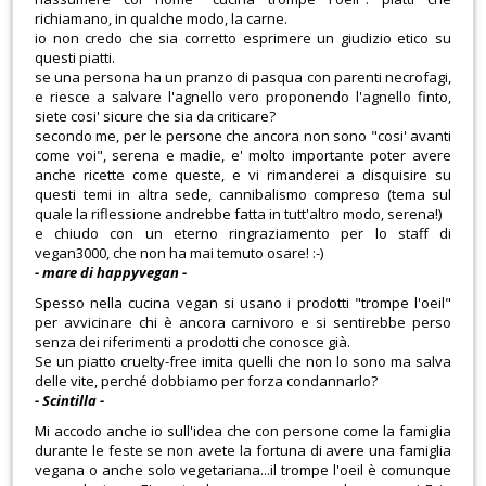
richiamano, in qualche modo, la carne.
io non credo che sia corretto esprimere un giudizio etico su
questi piatti.
se una persona ha un pranzo di pasqua con parenti necrofagi,
e riesce a salvare l'agnello vero proponendo l'agnello finto,
siete cosi' sicure che sia da criticare?
secondo me, per le persone che ancora non sono "cosi' avanti
come voi", serena e madie, e' molto importante poter avere
anche ricette come queste, e vi rimanderei a disquisire su
questi temi in altra sede, cannibalismo compreso (tema sul
quale la riflessione andrebbe fatta in tutt'altro modo, serena!)
e chiudo con un eterno ringraziamento per lo staff di
vegan3000, che non ha mai temuto osare! :-)
- mare di happyvegan -
Spesso nella cucina vegan si usano i prodotti "trompe l'oeil"
per avvicinare chi è ancora carnivoro e si sentirebbe perso
senza dei riferimenti a prodotti che conosce già.
Se un piatto cruelty-free imita quelli che non lo sono ma salva
delle vite, perché dobbiamo per forza condannarlo?
- Scintilla -
Mi accodo anche io sull'idea che con persone come la famiglia
durante le feste se non avete la fortuna di avere una famiglia
vegana o anche solo vegetariana...il trompe l'oeil è comunque