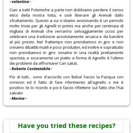
- valentina -
Ciao a tutti! Polemiche a parte non dobbiamo perdere il senso
etico della nostra lotta, e cioè liberare gli Animali dallo
sfruttamento. Questo a cui ci stiamo avvicinando è un periodo
molto triste per gli Agnelli in primis ma anche per centinaia di
migliaia di Animali che verranno selvaggiamente uccisi per
celebrare una tradizione assolutamente arcaica e da bandire
al più presto. Nel frattempo non prendiamoci in giro e non
creiamo dibattiti inutili e poco produttivi, ed inoltre e soprattutto
non prendiamoci in giro: viviamo in una realtà prettamente
specista, e sicuramente un piatto a forma di Agnello è l'ultimo
dei problemi da affrontare! Cari saluti.
- Roberto Contestabile -
Più di tutti... sono d'accordo con Beba! Faccio la Pasqua con
onnivori ed il fatto di fare riferimento all'agnello x me è
positivo: te lo ricordo e poi ti faccio riflettere sul fatto che l'hai
salvato
- Marina -
Have you tried these recipes?