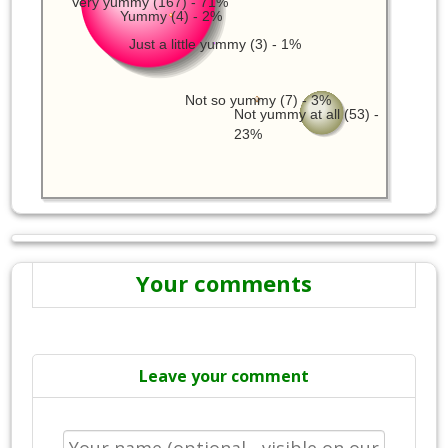
Very yummy (167) - 71%
Yummy (4) - 2%
Just a little yummy (3) - 1%
Not so yummy (7) - 3%
Not yummy at all (53) -
23%
Your comments
Leave your comment