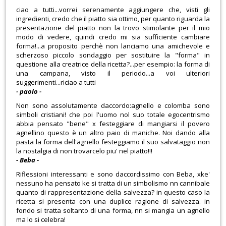
ciao a tutti...vorrei serenamente aggiungere che, visti gli
ingredienti, credo che il piatto sia ottimo, per quanto riguarda la
presentazione del piatto non la trovo stimolante per il mio
modo di vedere, quindi credo mi sia sufficiente cambiare
forma!...a proposito perchè non lanciamo una amichevole e
scherzoso piccolo sondaggio per sostituire la "forma" in
questione alla creatrice della ricetta?...per esempio: la forma di
una campana, visto il periodo...a voi ulteriori
suggerimenti...riciao a tutti
- paolo -
Non sono assolutamente daccordo:agnello e colomba sono
simboli cristiani! che poi l'uomo nol suo totale egocentrismo
abbia pensato "bene" x festeggiare di mangiarsi il povero
agnellino questo è un altro paio di maniche. Noi dando alla
pasta la forma dell'agnello festeggiamo il suo salvataggio non
la nostalgia di non trovarcelo piu' nel piatto!!!
- Beba -
Riflessioni interessanti e sono daccordissimo con Beba, xke'
nessuno ha pensato ke si tratta di un simbolismo nn cannibale
quanto di rappresentazione della salvezza? in questo caso la
ricetta si presenta con una duplice ragione di salvezza. in
fondo si tratta soltanto di una forma, nn si mangia un agnello
ma lo si celebra!