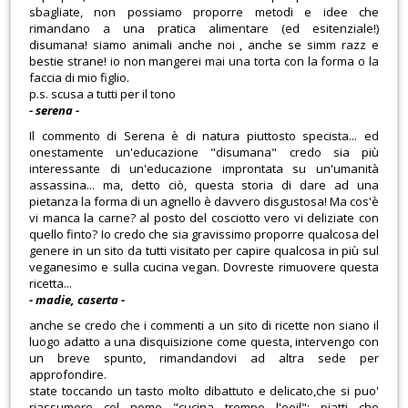
sbagliate, non possiamo proporre metodi e idee che
rimandano a una pratica alimentare (ed esitenziale!)
disumana! siamo animali anche noi , anche se simm razz e
bestie strane! io non mangerei mai una torta con la forma o la
faccia di mio figlio.
p.s. scusa a tutti per il tono
- serena -
Il commento di Serena è di natura piuttosto specista... ed
onestamente un'educazione "disumana" credo sia più
interessante di un'educazione improntata su un'umanità
assassina... ma, detto ciò, questa storia di dare ad una
pietanza la forma di un agnello è davvero disgustosa! Ma cos'è
vi manca la carne? al posto del cosciotto vero vi deliziate con
quello finto? Io credo che sia gravissimo proporre qualcosa del
genere in un sito da tutti visitato per capire qualcosa in più sul
veganesimo e sulla cucina vegan. Dovreste rimuovere questa
ricetta...
- madie, caserta -
anche se credo che i commenti a un sito di ricette non siano il
luogo adatto a una disquisizione come questa, intervengo con
un breve spunto, rimandandovi ad altra sede per
approfondire.
state toccando un tasto molto dibattuto e delicato,che si puo'
riassumere col nome "cucina trompe l'oeil": piatti che