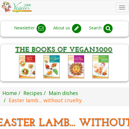
To
na
Newsletter
About us
Search
Home
Recipes
Main dishes
Easter lamb... without cruelty
EASTER LAMB... WITHOU