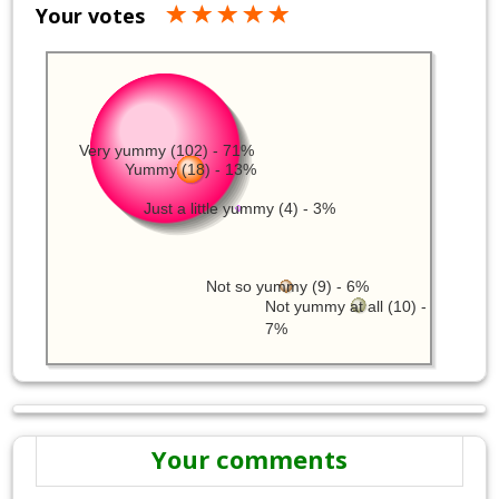
Your votes
Very yummy (102) - 71%
Yummy (18) - 13%
Just a little yummy (4) - 3%
Not so yummy (9) - 6%
Not yummy at all (10) -
7%
Your comments