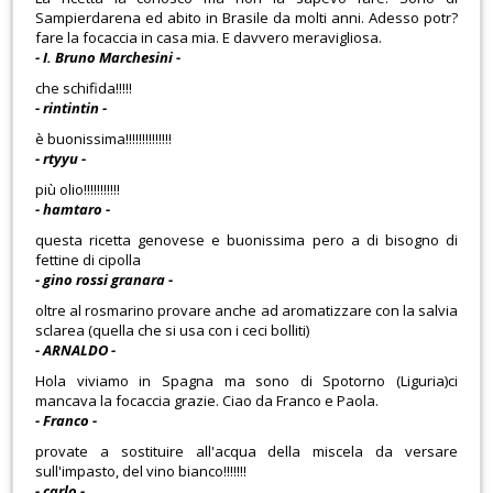
Sampierdarena ed abito in Brasile da molti anni. Adesso potr?
fare la focaccia in casa mia. E davvero meravigliosa.
- I. Bruno Marchesini -
che schifida!!!!!
- rintintin -
è buonissima!!!!!!!!!!!!!!
- rtyyu -
più olio!!!!!!!!!!!
- hamtaro -
questa ricetta genovese e buonissima pero a di bisogno di
fettine di cipolla
- gino rossi granara -
oltre al rosmarino provare anche ad aromatizzare con la salvia
sclarea (quella che si usa con i ceci bolliti)
- ARNALDO -
Hola viviamo in Spagna ma sono di Spotorno (Liguria)ci
mancava la focaccia grazie. Ciao da Franco e Paola.
- Franco -
provate a sostituire all'acqua della miscela da versare
sull'impasto, del vino bianco!!!!!!!
- carlo -