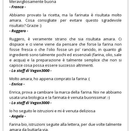
Meravigliosamente buona
- Franca -
Abbiamo provato la ricetta, ma la farinata è risultata molto
amara. Cosa consigliate per evitare questo sgradevole
risultato? Grazie :)
- Ruggero -
Ruggero, è veramente strano che sia risultata amara. Ci
dispiace e ci viene viene da pensare che forse la farina non
fosse fresca o che l'olio fosse un po' rancido, in quanto gli
ingredienti sono talmente pochi ed essenziali (farina, olio, sale
e acqua) e la preparazione è talmente semplice che non si
capisce cosa possa essere successo altrimenti.
- Lo staff di Vegan3000 -
Molto amara, ho appena comprato la farina :(
- Enrica -
Enrica, prova a cambiare la marca della farina. Noi ne abbiamo
usata una biologica e la farinata è venuta buonissima! :-)
- Lo staff di Vegan3000 -
Io ho seguito le istruzioni e mi è venuta deliziosa
- Angela -
Farina bio, istruzioni seguite alla lettera, per due volte talmente
amara da buttarla via.