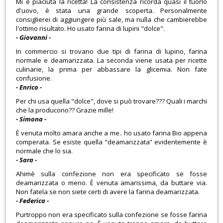
Mi è piaciuta la ricetta! La consistenza ricorda quasi il tuorlo
d'uovo, è stata una grande scoperta. Personalmente
consiglierei di aggiungere più sale, ma nulla che cambierebbe
l'ottimo risultato. Ho usato farina di lupini "dolce".
- Giovanni -
In commercio si trovano due tipi di farina di lupino, farina
normale e deamarizzata. La seconda viene usata per ricette
culinarie, la prima per abbassare la glicemia. Non fate
confusione.
- Enrico -
Per chi usa quella "dolce", dove si può trovare??? Quali i marchi
che la producono?? Grazie mille!
- Simona -
È venuta molto amara anche a me.. ho usato farina Bio appena
comperata. Se esiste quella “deamarizzata” evidentemente è
normale che lo sia.
- Sara -
Ahimè sulla confezione non era specificato se fosse
deamarizzata o meno. È venuta amarissima, da buttare via.
Non fatela se non siete certi di avere la farina deamarizzata.
- Federica -
Purtroppo non era specificato sulla confezione se fosse farina