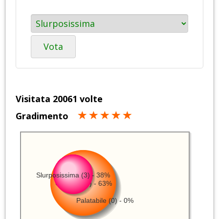
Vota
Visitata 20061 volte
Gradimento
Slurposissima (3) - 38%
Gustosa (5) - 63%
Palatabile (0) - 0%