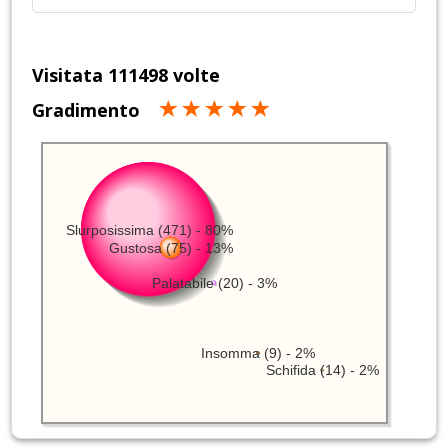
Visitata 111498 volte
Gradimento
Slurposissima (471) - 80%
Gustosa (75) - 13%
Palatabile (20) - 3%
Insomma (9) - 2%
Schifida (14) - 2%