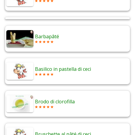
Barbapâté
Basilico in pastella di ceci
Brodo di clorofilla
Bruschette al pâté di ceci